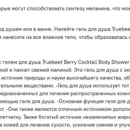
рые могут способствовать синтезу меланина, что мо
од душем или в ванне. Налейте гель для душа
Truebee
нанесите на все влажное тело, чтобы образовалась 
 гелем для душа Truebeet Berry Cocktail Body Show
кой и пахнет свежей малиной. Это гель для душа с э
м источник природы и науки высочайшего качества, 
ельными веществами. -Гель для душа использует тот
предназначенных для лечения распространенных кожн
омощью геля для душа. -Основная функция геля для 
 пот. -Они также являются отличным источником допо
клетчатку. Также богатый источник незаменимых жирн
за кожей для лечения сухости, усиления сияния и улу