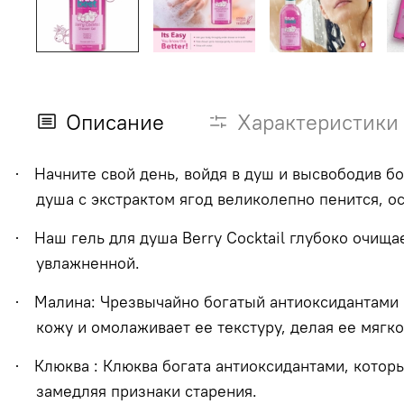
Описание
Характеристики
Начните свой день, войдя в душ и высвободив 
·
душа с экстрактом ягод великолепно пенится, 
Наш гель для душа
Berry
Cocktail
глубоко очищае
·
увлажненной.
Малина: Чрезвычайно богатый антиоксидантами 
·
кожу и омолаживает ее текстуру, делая ее мягк
Клюква : Клюква богата антиоксидантами, кото
·
замедляя признаки старения.