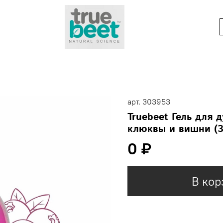
арт.
303953
Truebeet Гель для
клюквы и вишни (
0 ₽
В кор