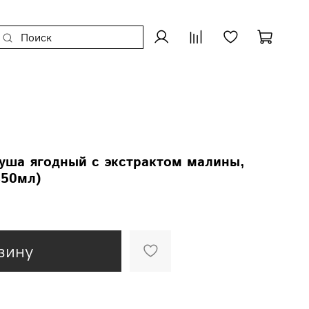
 душа ягодный с экстрактом малины,
350мл)
зину