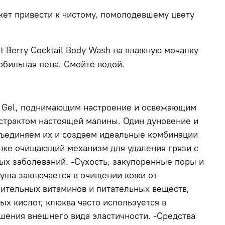
жет привести к чистому, помолодевшему цвету
t
Berry
Cocktail
Body
Wash
на влажную мочалку
обильная пена.
Смойте водой.
er Gel, поднимающим настроение и освежающим
кстрактом настоящей малины. Один дуновение и
объединяем их и создаем идеальные комбинации
 же очищающий механизм для удаления грязи с
ых заболеваний. -Сухость, закупоренные поры и
душа заключается в очищении кожи от
лнительных витаминов и питательных веществ,
ых кислот, клюква часто используется в
чшения внешнего вида эластичности. -Средства