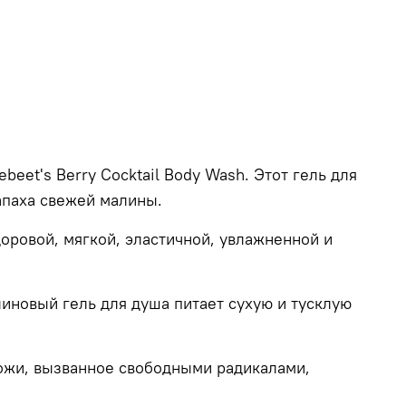
uebeet
'
s
Berry
Cocktail
Body
Wash
. Этот гель для
апаха свежей малины.
доровой, мягкой, эластичной, увлажненной и
иновый гель для душа питает сухую и тусклую
кожи, вызванное свободными радикалами,