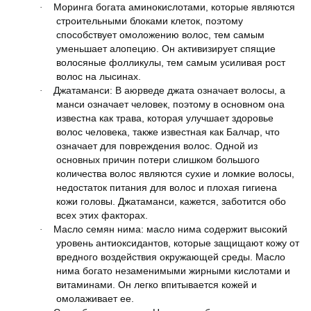
Моринга богата аминокислотами, которые являются
·
строительными блоками клеток, поэтому
способствует омоложению волос, тем самым
уменьшает алопецию. Он активизирует спящие
волосяные фолликулы, тем самым усиливая рост
волос на лысинах.
Джатаманси: В аюрведе джата означает волосы, а
·
манси означает человек, поэтому в основном она
известна как трава, которая улучшает здоровье
волос человека, также известная как Балчар, что
означает для повреждения волос. Одной из
основных причин потери слишком большого
количества волос являются сухие и ломкие волосы,
недостаток питания для волос и плохая гигиена
кожи головы. Джатаманси, кажется, заботится обо
всех этих факторах.
Масло семян нима: масло нима содержит высокий
·
уровень антиоксидантов, которые защищают кожу от
вредного воздействия окружающей среды. Масло
нима богато незаменимыми жирными кислотами и
витаминами. Он легко впитывается кожей и
омолаживает ее.